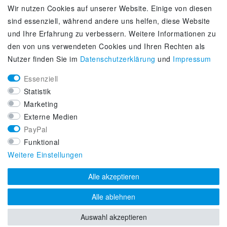
Wir nutzen Cookies auf unserer Website. Einige von diesen
Kontakt
sind essenziell, während andere uns helfen, diese Website
Zahlung & Versand
und Ihre Erfahrung zu verbessern. Weitere Informationen zu
Über uns
den von uns verwendeten Cookies und Ihren Rechten als
Selbstabholung
Nutzer finden Sie im
Daten­schutz­erklärung
und
Impressum
Adiletten online kaufen
Essenziell
KUNDENSERVICE
Statistik
Lifestyle & Fashion Sneaker Fachhandel
Marketing
Top-Sneaker Modelle ausgewählter Marken
Externe Medien
Kostenloser Versand ab 40 € deutschlandweit
PayPal
Kostenloser Rückversand deutschlandweit
Funktional
Versandfertig innerhalb 24h
Weitere Einstellungen
Zahlung auf Rechnung (via PayPalPlus)
Alle akzeptieren
Alle ablehnen
Auswahl akzeptieren