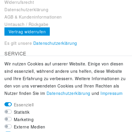
Widerrufsrecht
Datenschutzerklärung
AGB & Kundeninformationen
Umtausch / Rückgabe
Vertrag widerrufen
Es gilt unsere
Datenschutzerklärung
SERVICE
Wir nutzen Cookies auf unserer Website. Einige von diesen
Kontakt
sind essenziell, während andere uns helfen, diese Website
Zahlung & Versand
und Ihre Erfahrung zu verbessern. Weitere Informationen zu
Über uns
den von uns verwendeten Cookies und Ihren Rechten als
Selbstabholung
Nutzer finden Sie im
Daten­schutz­erklärung
und
Impressum
Adiletten online kaufen
Essenziell
KUNDENSERVICE
Statistik
Lifestyle & Fashion Sneaker Fachhandel
Marketing
Top-Sneaker Modelle ausgewählter Marken
Externe Medien