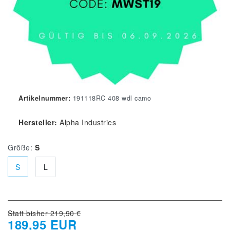
Artikelnummer:
191118RC 408 wdl camo
Hersteller:
Alpha Industries
Größe:
S
S
L
Statt bisher 219,90 €
189,95 EUR