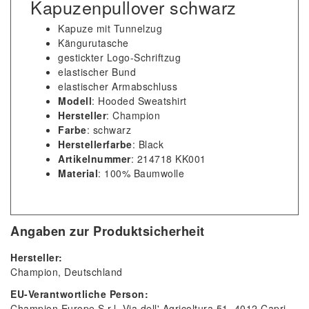
Kapuzenpullover schwarz
Kapuze mit Tunnelzug
Kängurutasche
gestickter Logo-Schriftzug
elastischer Bund
elastischer Armabschluss
Modell
: Hooded Sweatshirt
Hersteller
: Champion
Farbe
: schwarz
Herstellerfarbe
: Black
Artikelnummer
: 214718 KK001
Material
: 100% Baumwolle
Angaben zur Produktsicherheit
Hersteller:
Champion
Deutschland
EU-Verantwortliche Person:
Champion Europe S.r.l
Via dell' Agricoltura
51
4012
Capri