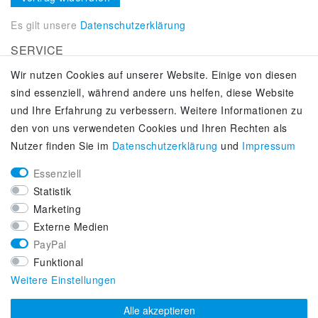
Es gilt unsere
Datenschutzerklärung
SERVICE
Wir nutzen Cookies auf unserer Website. Einige von diesen
Kontakt
sind essenziell, während andere uns helfen, diese Website
Zahlung & Versand
und Ihre Erfahrung zu verbessern. Weitere Informationen zu
Über uns
den von uns verwendeten Cookies und Ihren Rechten als
Selbstabholung
Nutzer finden Sie im
Daten­schutz­erklärung
und
Impressum
Adiletten online kaufen
Essenziell
KUNDENSERVICE
Statistik
Lifestyle & Fashion Sneaker Fachhandel
Marketing
Top-Sneaker Modelle ausgewählter Marken
Externe Medien
Kostenloser Versand ab 40 € deutschlandweit
PayPal
Kostenloser Rückversand deutschlandweit
Funktional
Versandfertig innerhalb 24h
Weitere Einstellungen
Zahlung auf Rechnung (via PayPalPlus)
Alle akzeptieren