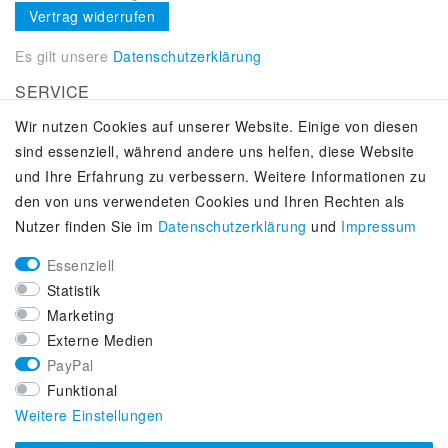
Vertrag widerrufen
Es gilt unsere
Datenschutzerklärung
SERVICE
Wir nutzen Cookies auf unserer Website. Einige von diesen
Kontakt
sind essenziell, während andere uns helfen, diese Website
Zahlung & Versand
und Ihre Erfahrung zu verbessern. Weitere Informationen zu
Über uns
den von uns verwendeten Cookies und Ihren Rechten als
Selbstabholung
Nutzer finden Sie im
Daten­schutz­erklärung
und
Impressum
Adiletten online kaufen
Essenziell
KUNDENSERVICE
Statistik
Lifestyle & Fashion Sneaker Fachhandel
Marketing
Top-Sneaker Modelle ausgewählter Marken
Externe Medien
Kostenloser Versand ab 40 € deutschlandweit
PayPal
Kostenloser Rückversand deutschlandweit
Funktional
Versandfertig innerhalb 24h
Weitere Einstellungen
Zahlung auf Rechnung (via PayPalPlus)