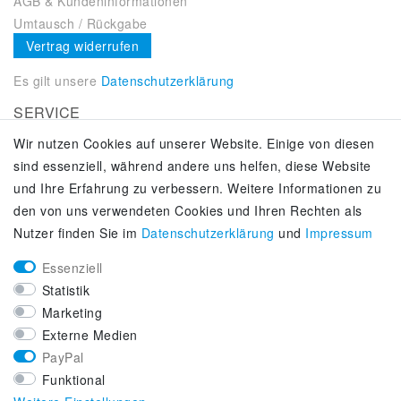
AGB & Kundeninformationen
Umtausch / Rückgabe
Vertrag widerrufen
Es gilt unsere
Datenschutzerklärung
SERVICE
Wir nutzen Cookies auf unserer Website. Einige von diesen
Kontakt
sind essenziell, während andere uns helfen, diese Website
Zahlung & Versand
und Ihre Erfahrung zu verbessern. Weitere Informationen zu
Über uns
den von uns verwendeten Cookies und Ihren Rechten als
Selbstabholung
Nutzer finden Sie im
Daten­schutz­erklärung
und
Impressum
Adiletten online kaufen
Essenziell
KUNDENSERVICE
Statistik
Lifestyle & Fashion Sneaker Fachhandel
Marketing
Top-Sneaker Modelle ausgewählter Marken
Externe Medien
Kostenloser Versand ab 40 € deutschlandweit
PayPal
Kostenloser Rückversand deutschlandweit
Funktional
Versandfertig innerhalb 24h