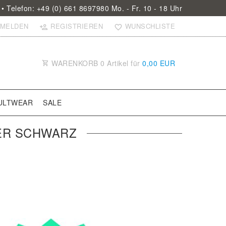
• Telefon: +49 (0) 661 8697980 Mo. - Fr. 10 - 18 Uhr
MELDEN
REGISTRIEREN
WUNSCHLISTE
WARENKORB
0
Artikel für
0,00 EUR
ULTWEAR
SALE
KER SCHWARZ