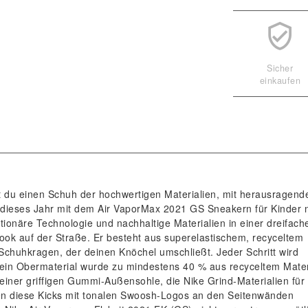
Sicher
einkaufen
du einen Schuh der hochwertigen Materialien, mit herausragen
 dieses Jahr mit dem Air VaporMax 2021 GS Sneakern für Kinder 
utionäre Technologie und nachhaltige Materialien in einer dreifach
ok auf der Straße. Er besteht aus superelastischem, recyceltem
 Schuhkragen, der deinen Knöchel umschließt. Jeder Schritt wird
Sein Obermaterial wurde zu mindestens 40 % aus recyceltem Mater
it einer griffigen Gummi-Außensohle, die Nike Grind-Materialien für
den diese Kicks mit tonalen Swoosh-Logos an den Seitenwänden