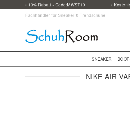
• 19% Rabatt - Code:MWST19
• Kosten
Fachhändler für Sneaker & Trendschuhe
SNEAKER
BOOT
NIKE AIR V