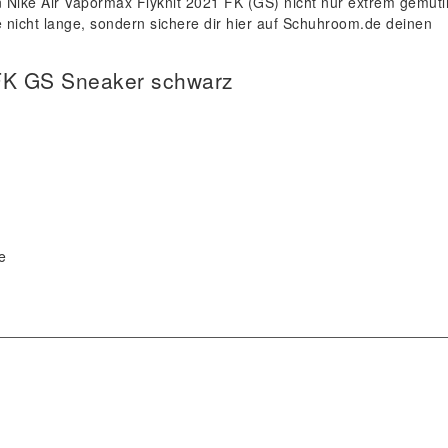
 Nike Air Vapormax Flyknit 2021 FK (GS) nicht nur extrem gemütl
 nicht lange, sondern sichere dir hier auf Schuhroom.de deinen
 FK GS Sneaker schwarz
e