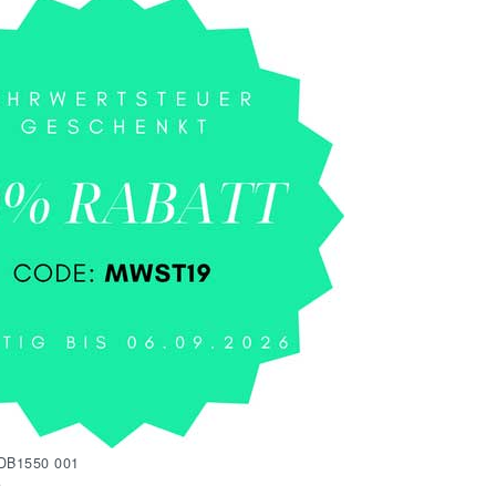
DB1550 001
e