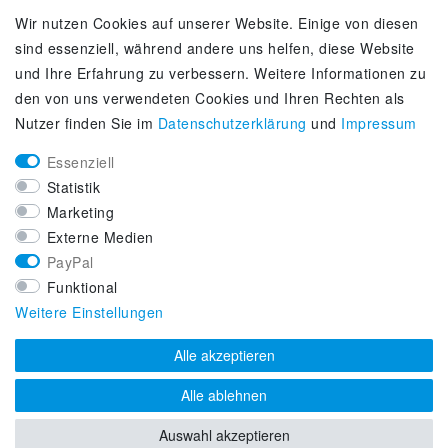
Wir nutzen Cookies auf unserer Website. Einige von diesen
Kontakt
sind essenziell, während andere uns helfen, diese Website
Zahlung & Versand
und Ihre Erfahrung zu verbessern. Weitere Informationen zu
Über uns
den von uns verwendeten Cookies und Ihren Rechten als
Selbstabholung
Nutzer finden Sie im
Daten­schutz­erklärung
und
Impressum
Adiletten online kaufen
Essenziell
KUNDENSERVICE
Statistik
Lifestyle & Fashion Sneaker Fachhandel
Marketing
Top-Sneaker Modelle ausgewählter Marken
Externe Medien
Kostenloser Versand ab 40 € deutschlandweit
PayPal
Kostenloser Rückversand deutschlandweit
Funktional
Versandfertig innerhalb 24h
Weitere Einstellungen
Zahlung auf Rechnung (via PayPalPlus)
Alle akzeptieren
Alle ablehnen
Auswahl akzeptieren