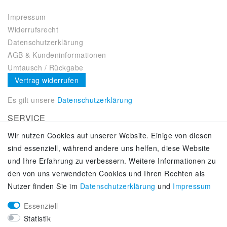
Impressum
Widerrufsrecht
Datenschutzerklärung
AGB & Kundeninformationen
Umtausch / Rückgabe
Vertrag widerrufen
Es gilt unsere
Datenschutzerklärung
SERVICE
Wir nutzen Cookies auf unserer Website. Einige von diesen
Kontakt
sind essenziell, während andere uns helfen, diese Website
Zahlung & Versand
und Ihre Erfahrung zu verbessern. Weitere Informationen zu
Über uns
den von uns verwendeten Cookies und Ihren Rechten als
Selbstabholung
Nutzer finden Sie im
Daten­schutz­erklärung
und
Impressum
Adiletten online kaufen
Essenziell
KUNDENSERVICE
Statistik