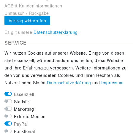
AGB & Kundeninformationen
Umtausch / Rückgabe
Vertrag widerrufen
Es gilt unsere
Datenschutzerklärung
SERVICE
Wir nutzen Cookies auf unserer Website. Einige von diesen
Kontakt
sind essenziell, während andere uns helfen, diese Website
Zahlung & Versand
und Ihre Erfahrung zu verbessern. Weitere Informationen zu
Über uns
den von uns verwendeten Cookies und Ihren Rechten als
Selbstabholung
Nutzer finden Sie im
Daten­schutz­erklärung
und
Impressum
Adiletten online kaufen
Essenziell
KUNDENSERVICE
Statistik
Lifestyle & Fashion Sneaker Fachhandel
Marketing
Top-Sneaker Modelle ausgewählter Marken
Externe Medien
Kostenloser Versand ab 40 € deutschlandweit
PayPal
Kostenloser Rückversand deutschlandweit
Funktional