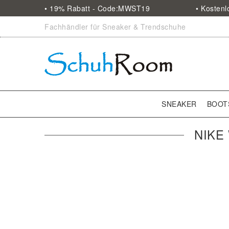
• 19% Rabatt - Code:MWST19
• Kosten
Fachhändler für Sneaker & Trendschuhe
SNEAKER
BOOT
NIKE