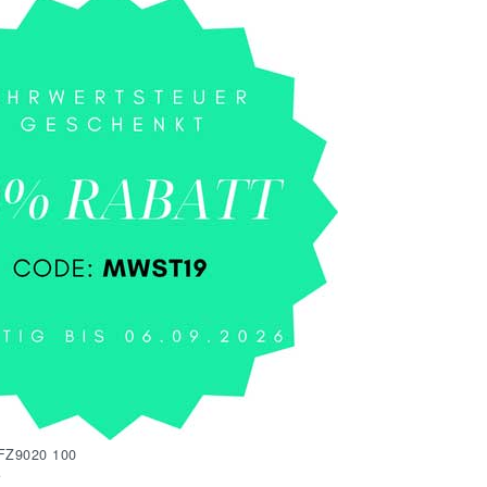
FZ9020 100
e