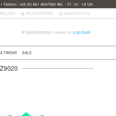
• Telefon: +49 (0) 661 8697980 Mo. - Fr. 10 - 18 Uhr
MELDEN
REGISTRIEREN
WUNSCHLISTE
WARENKORB
0
Artikel für
0,00 EUR
ULTWEAR
SALE
Z9020