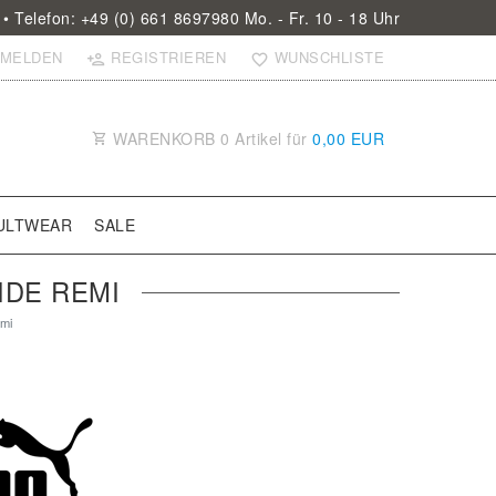
• Telefon: +49 (0) 661 8697980 Mo. - Fr. 10 - 18 Uhr
MELDEN
REGISTRIEREN
WUNSCHLISTE
WARENKORB
0
Artikel für
0,00 EUR
ULTWEAR
SALE
IDE REMI
emi