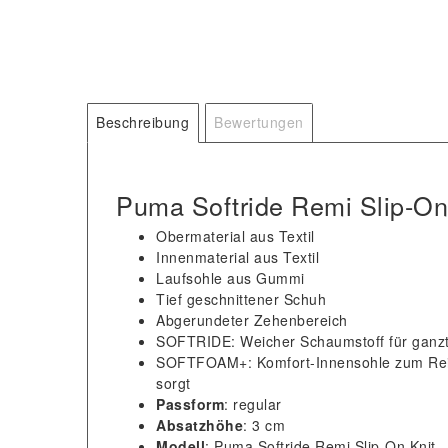
Beschreibung
Bewertungen
Puma Softride Remi Slip-O
Obermaterial aus Textil
Innenmaterial aus Textil
Laufsohle aus Gummi
Tief geschnittener Schuh
Abgerundeter Zehenbereich
SOFTRIDE: Weicher Schaumstoff für ganz
SOFTFOAM+: Komfort-Innensohle zum Reins
sorgt
Passform
: regular
Absatzhöhe
: 3 cm
Modell
: Puma Softride Remi Slip-On Knit