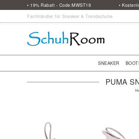
• 19% Rabatt - Code:MWST19
• Kosten
Fachhändler für Sneaker & Trendschuhe
SNEAKER
BOOT
PUMA SN
H