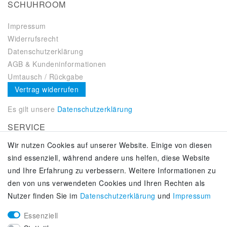
SCHUHROOM
Impressum
Widerrufsrecht
Datenschutzerklärung
AGB & Kundeninformationen
Umtausch / Rückgabe
Vertrag widerrufen
Es gilt unsere
Datenschutzerklärung
SERVICE
Wir nutzen Cookies auf unserer Website. Einige von diesen
Kontakt
sind essenziell, während andere uns helfen, diese Website
Zahlung & Versand
und Ihre Erfahrung zu verbessern. Weitere Informationen zu
Über uns
den von uns verwendeten Cookies und Ihren Rechten als
Selbstabholung
Nutzer finden Sie im
Daten­schutz­erklärung
und
Impressum
Adiletten online kaufen
Essenziell
KUNDENSERVICE