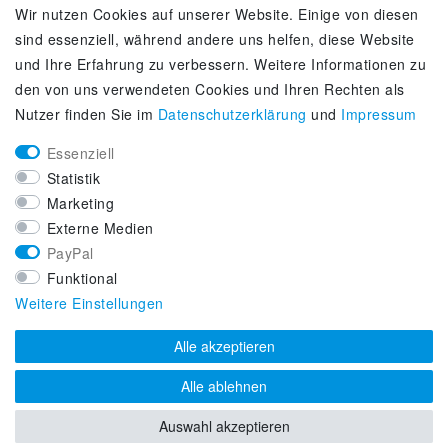
Wir nutzen Cookies auf unserer Website. Einige von diesen
Kontakt
sind essenziell, während andere uns helfen, diese Website
Zahlung & Versand
und Ihre Erfahrung zu verbessern. Weitere Informationen zu
Über uns
den von uns verwendeten Cookies und Ihren Rechten als
Selbstabholung
Nutzer finden Sie im
Daten­schutz­erklärung
und
Impressum
Adiletten online kaufen
Essenziell
KUNDENSERVICE
Statistik
Lifestyle & Fashion Sneaker Fachhandel
Marketing
Top-Sneaker Modelle ausgewählter Marken
Externe Medien
Kostenloser Versand ab 40 € deutschlandweit
PayPal
Kostenloser Rückversand deutschlandweit
Funktional
Versandfertig innerhalb 24h
Weitere Einstellungen
Zahlung auf Rechnung (via PayPalPlus)
Alle akzeptieren
Alle ablehnen
Auswahl akzeptieren