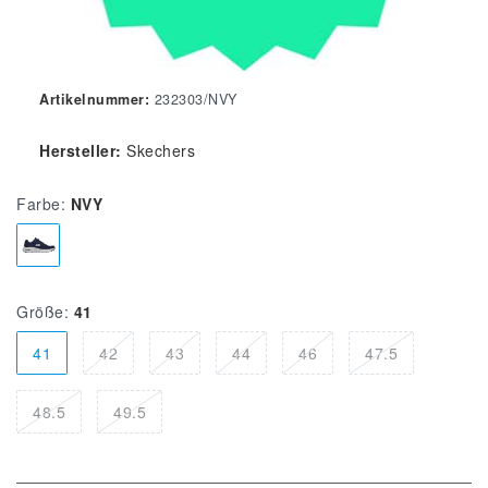
Artikelnummer:
232303/NVY
Hersteller:
Skechers
Farbe:
NVY
Größe:
41
41
42
43
44
46
47.5
48.5
49.5