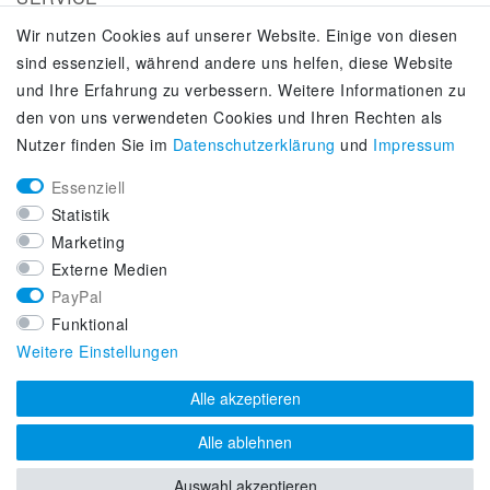
Wir nutzen Cookies auf unserer Website. Einige von diesen
Kontakt
sind essenziell, während andere uns helfen, diese Website
Zahlung & Versand
und Ihre Erfahrung zu verbessern. Weitere Informationen zu
Über uns
den von uns verwendeten Cookies und Ihren Rechten als
Selbstabholung
Nutzer finden Sie im
Daten­schutz­erklärung
und
Impressum
Adiletten online kaufen
Essenziell
KUNDENSERVICE
Statistik
Lifestyle & Fashion Sneaker Fachhandel
Marketing
Top-Sneaker Modelle ausgewählter Marken
Externe Medien
Kostenloser Versand ab 40 € deutschlandweit
PayPal
Kostenloser Rückversand deutschlandweit
Funktional
Versandfertig innerhalb 24h
Weitere Einstellungen
Zahlung auf Rechnung (via PayPalPlus)
Alle akzeptieren
Alle ablehnen
Auswahl akzeptieren