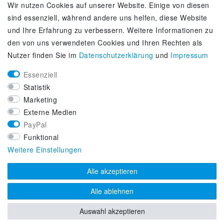
Wir nutzen Cookies auf unserer Website. Einige von diesen
Kontakt
sind essenziell, während andere uns helfen, diese Website
Zahlung & Versand
und Ihre Erfahrung zu verbessern. Weitere Informationen zu
Über uns
den von uns verwendeten Cookies und Ihren Rechten als
Selbstabholung
Nutzer finden Sie im
Daten­schutz­erklärung
und
Impressum
Adiletten online kaufen
Essenziell
KUNDENSERVICE
Statistik
Lifestyle & Fashion Sneaker Fachhandel
Marketing
Top-Sneaker Modelle ausgewählter Marken
Externe Medien
Kostenloser Versand ab 40 € deutschlandweit
PayPal
Kostenloser Rückversand deutschlandweit
Funktional
Versandfertig innerhalb 24h
Weitere Einstellungen
Zahlung auf Rechnung (via PayPalPlus)
Alle akzeptieren
Alle ablehnen
Auswahl akzeptieren