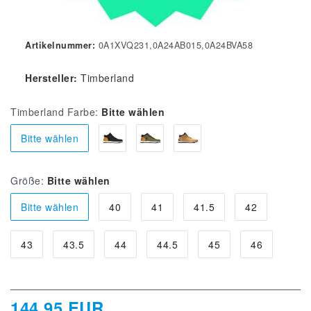
Artikelnummer:
0A1XVQ231,0A24AB015,0A24BVA58
Hersteller:
Timberland
Timberland Farbe:
Bitte wählen
Bitte wählen
Größe:
Bitte wählen
Bitte wählen
40
41
41.5
42
43
43.5
44
44.5
45
46
144,95 EUR